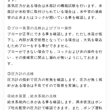
蒸気圧力がある場合は水面計の機能試験を行います。水
面計が水柱管に取付けられている場合は，水中管の連絡
管の止弁またはコックが開いている事を確認します。
②ブロー装置の点検およびブロー操作
ブローが正常にできる事を確認します。ただし水温が低
下し，内部が真空状態となっている場合は，大気を吸込
むためブローをする事ができません。
ブローができない場合でも，コックおよび弁の操作を行
い，その後確実に閉止し漏れが無いようにしておきま
す。
③圧力計の点検
圧力計の指針で圧力の有無を確認します。圧力が無く残
針がある場合は不良ですので取替を実施します。
④給水装置，給水系統の点検
給水系統内に水がある事を確認します。満水状況はポン
プ吐出配管の圧力計で確認できます。また，ポンプ運転