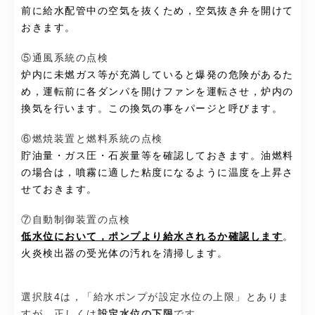
前に給水配管中の空気を抜くため，空気抜き弁を開けて
おきます。
⑤通風系統の点検
炉内に未燃ガス等が充満していると爆発の危険があるた
め，運転前に各ダンパを開けファンを運転させ，炉内の
換気を行います。この換気の事をパージと呼びます。
⑥燃焼装置と燃料系統の点検
貯油量・ガス圧・石炭量等を確認しておきます。油燃料
の場合は，噴霧に適した粘度になるように温度を上昇さ
せておきます。
⑦自動制御装置の点検
低水位において，ポンプより給水されるか確認します
。
火炎検出器の受光体の汚れを清掃します。
選択肢4は，「給水ポンプが設定水位の上限」とありま
すが，正しくは
設定水位の下限
です。