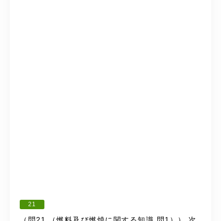
21
（問21 （燃料及び燃焼に関する知識 問1）） 次